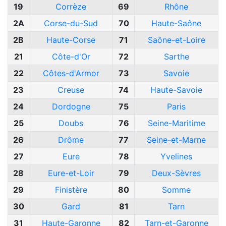
19
Corrèze
69
Rhône
2A
Corse-du-Sud
70
Haute-Saône
2B
Haute-Corse
71
Saône-et-Loire
21
Côte-d'Or
72
Sarthe
22
Côtes-d'Armor
73
Savoie
23
Creuse
74
Haute-Savoie
24
Dordogne
75
Paris
25
Doubs
76
Seine-Maritime
26
Drôme
77
Seine-et-Marne
27
Eure
78
Yvelines
28
Eure-et-Loir
79
Deux-Sèvres
29
Finistère
80
Somme
30
Gard
81
Tarn
31
Haute-Garonne
82
Tarn-et-Garonne