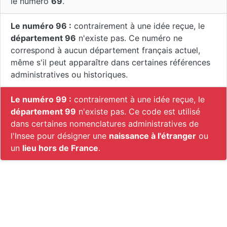
le numéro
69
.
Le numéro 96 :
contrairement à une idée reçue, le
département 96
n'existe pas. Ce numéro ne
correspond à aucun département français actuel,
même s'il peut apparaître dans certaines références
administratives ou historiques.
Le numéro 99 :
contrairement à une idée reçue, le
département 99
n'existe pas. Ce code est utilisé
dans certaines nomenclatures administratives de
l'Insee pour désigner une
naissance à l'étranger
ou
un
lieu hors de France
.