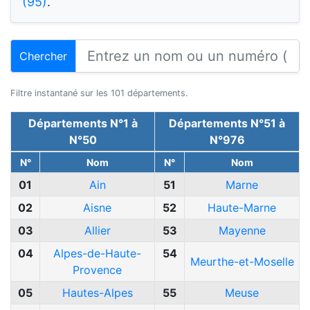
(95)
.
Chercher
Filtre instantané sur les 101 départements.
Départements N°1 à
Départements N°51 à
N°50
N°976
N°
Nom
N°
Nom
01
Ain
51
Marne
02
Aisne
52
Haute-Marne
03
Allier
53
Mayenne
04
Alpes-de-Haute-
54
Meurthe-et-Moselle
Provence
05
Hautes-Alpes
55
Meuse