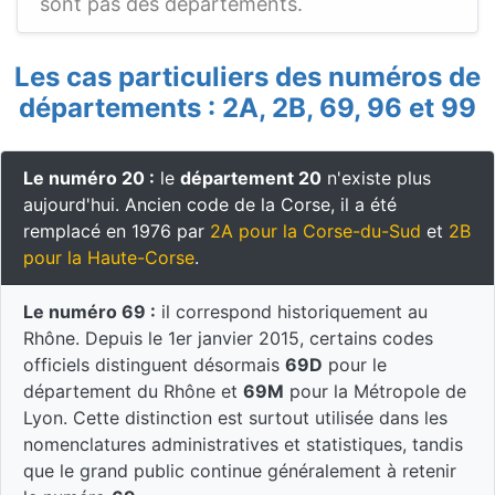
sont pas des départements.
Les cas particuliers des numéros de
départements : 2A, 2B, 69, 96 et 99
Le numéro 20 :
le
département 20
n'existe plus
aujourd'hui. Ancien code de la Corse, il a été
remplacé en 1976 par
2A pour la Corse-du-Sud
et
2B
pour la Haute-Corse
.
Le numéro 69 :
il correspond historiquement au
Rhône. Depuis le 1er janvier 2015, certains codes
officiels distinguent désormais
69D
pour le
département du Rhône et
69M
pour la Métropole de
Lyon. Cette distinction est surtout utilisée dans les
nomenclatures administratives et statistiques, tandis
que le grand public continue généralement à retenir