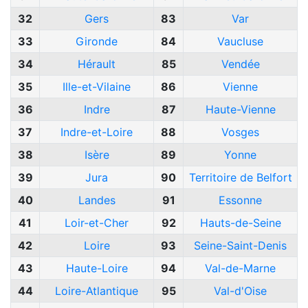
32
Gers
83
Var
33
Gironde
84
Vaucluse
34
Hérault
85
Vendée
35
Ille-et-Vilaine
86
Vienne
36
Indre
87
Haute-Vienne
37
Indre-et-Loire
88
Vosges
38
Isère
89
Yonne
39
Jura
90
Territoire de Belfort
40
Landes
91
Essonne
41
Loir-et-Cher
92
Hauts-de-Seine
42
Loire
93
Seine-Saint-Denis
43
Haute-Loire
94
Val-de-Marne
44
Loire-Atlantique
95
Val-d'Oise