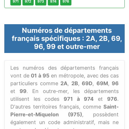
971
972
973
974
976
Numéros de départements
français spécifiques : 2A, 2B, 69,
96, 99 et outre-mer
Les numéros des départements français
vont de
01 à 95
en métropole, avec des cas
particuliers comme
2A
,
2B
,
69D
,
69M
,
96
et
99
. En outre-mer, les départements
utilisent les codes
971 à 974
et
976
.
D'autres territoires français, comme
Saint-
Pierre-et-Miquelon (975)
, possèdent
également un code administratif, mais ne