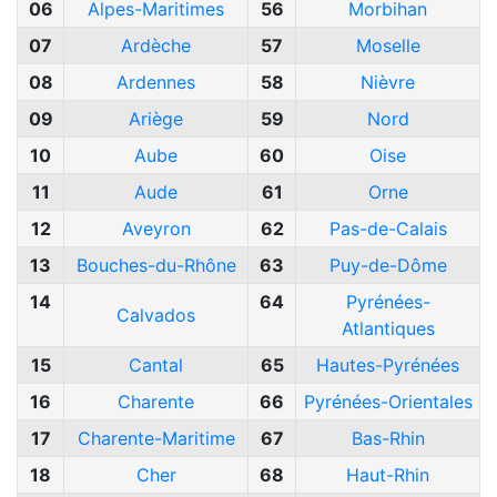
06
Alpes-Maritimes
56
Morbihan
07
Ardèche
57
Moselle
08
Ardennes
58
Nièvre
09
Ariège
59
Nord
10
Aube
60
Oise
11
Aude
61
Orne
12
Aveyron
62
Pas-de-Calais
13
Bouches-du-Rhône
63
Puy-de-Dôme
14
64
Pyrénées-
Calvados
Atlantiques
15
Cantal
65
Hautes-Pyrénées
16
Charente
66
Pyrénées-Orientales
17
Charente-Maritime
67
Bas-Rhin
18
Cher
68
Haut-Rhin