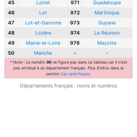
45
Loiret
971
Guadeloupe
46
Lot
972
Martinique
47
Lot-et-Garonne
973
Guyane
48
Lozère
974
La Réunion
49
Maine-et-Loire
976
Mayotte
50
Manche
-
-
* Note : Le numéro
96
ne figure pas dans ce tableau car il n'est
pas attribué à un département français. Plus d'infos dans la
section
Cas spécifiques
.
Départements français : noms et numéros