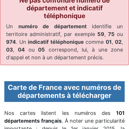
Ne pas confondre numéro de
département et indicatif
téléphonique
Un
numéro de département
identifie un
territoire administratif, par exemple
59
,
75
ou
974
. Un
indicatif téléphonique
comme
01
,
02
,
03
,
04
ou
05
correspond, lui, à une zone
d'appel et non à un département précis.
Carte de France avec numéros de
départements à télécharger
Nos cartes listent les numéros des
101
départements français
. À noter une particularité
importante : depuis le 1er janvier 2015, la